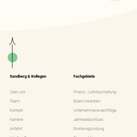
Sandberg & Kollegen
Fachgebiete
Navigation
Navigation
überspringen
überspringen
Über uns
Finanz, - Lohnbuchaltung
Team
Erben/Vererben
Kontakt
Unternehmensnachfolge
Karriere
Jahresabschluss
Anfahrt
Existenzgründung